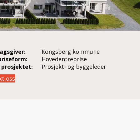
agsgiver:
Kongsberg kommune
priseform:
Hovedentreprise
i prosjektet:
Prosjekt- og byggeleder
kt oss