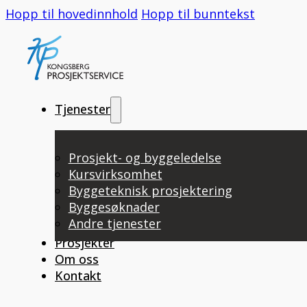
Hopp til hovedinnhold
Hopp til bunntekst
Tjenester
Prosjekt- og byggeledelse
Kursvirksomhet
Byggeteknisk prosjektering
Byggesøknader
Andre tjenester
Prosjekter
Om oss
Kontakt