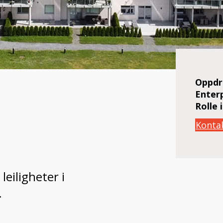
Oppdr
Enter
Rolle 
Konta
eiligheter i
.